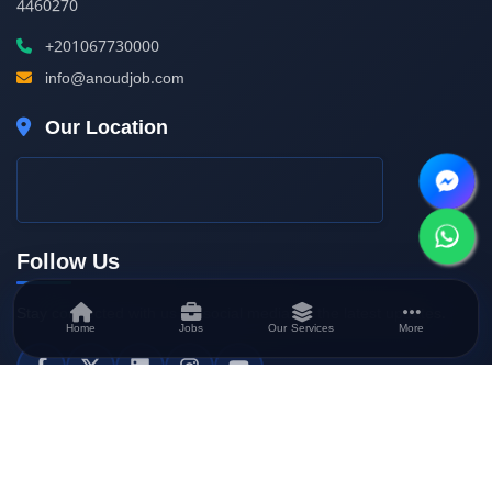
4460270
+201067730000
info@anoudjob.com
Our Location
Follow Us
Stay connected with us on social media for the latest updates.
Home
Jobs
Our Services
More
©
2026
Anoud Recruitment. All rights reserved.