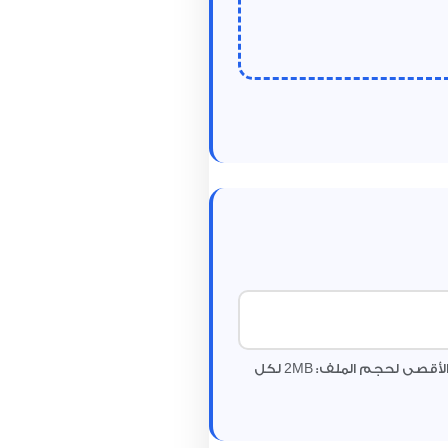
2
MB لكل