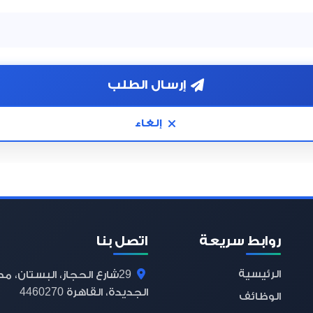
إرسال الطلب
إلغاء
روابط سريعة
اتصل بنا
الرئيسية
29
شارع الحجاز، البستان، م
4460270
الجديدة، القاهرة
الوظائف