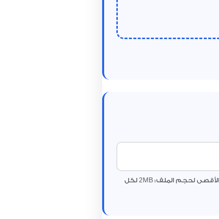
2
MB لكل