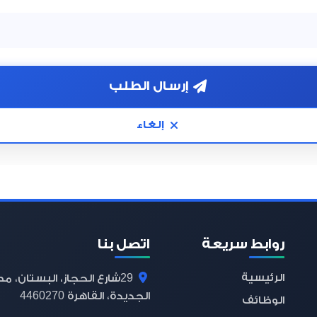
إرسال الطلب
إلغاء
روابط سريعة
اتصل بنا
الرئيسية
29
شارع الحجاز، البستان، م
4460270
الجديدة، القاهرة
الوظائف