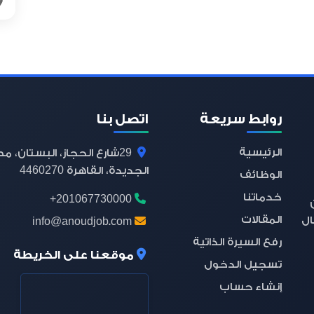
روابط سريعة
اتصل بنا
الرئيسية
29
شارع الحجاز، البستان، م
4460270
الجديدة، القاهرة
الوظائف
خدماتنا
+201067730000
المقالات
ال
info@anoudjob.com
رفع السيرة الذاتية
موقعنا على الخريطة
تسجيل الدخول
إنشاء حساب