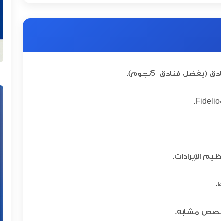
5
ادق (يفضل فنادق
نجوم).
يم الإيرادات.
.
 تخصص مشابه.