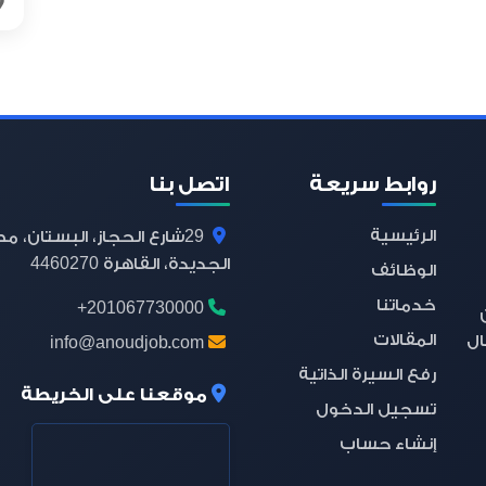
روابط سريعة
اتصل بنا
الرئيسية
29
شارع الحجاز، البستان، م
4460270
الجديدة، القاهرة
الوظائف
خدماتنا
+201067730000
المقالات
ال
info@anoudjob.com
رفع السيرة الذاتية
موقعنا على الخريطة
تسجيل الدخول
إنشاء حساب